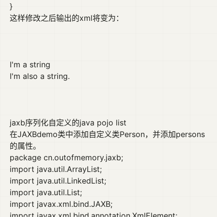
}
这样修改之后输出的xml将变为：
I'm a string
I'm also a string.
jaxb序列化自定义的java pojo list
在JAXBdemo类中添加自定义类Person，并添加persons
的属性。
package cn.outofmemory.jaxb;
import java.util.ArrayList;
import java.util.LinkedList;
import java.util.List;
import javax.xml.bind.JAXB;
import javax.xml.bind.annotation.XmlElement;