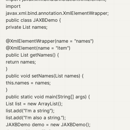
import
javax.xml.bind.annotation.XmlElementWrapper;
public class JAXBDemo {
private List
names;
@XmlElementWrapper(name = "names")
@XmlElement(name = "item")
public List getNames() {
return names;
}
public void setNames(List names) {
this.names = names;
}
public static void main(String[] args) {
List list = new ArrayList();
list.add("I'm a string");
list.add("I'm also a string.");
JAXBDemo demo = new JAXBDemo();