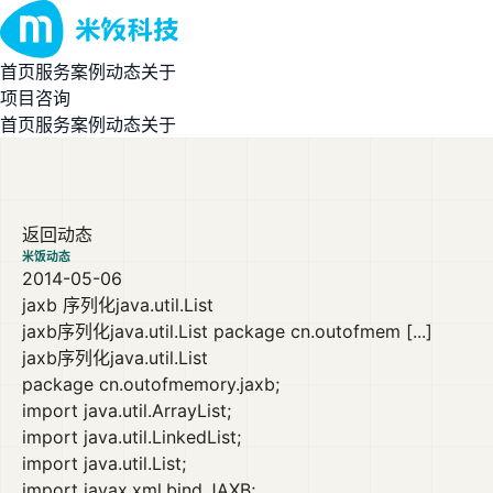
首页
服务
案例
动态
关于
项目咨询
首页
服务
案例
动态
关于
返回动态
米饭动态
2014-05-06
jaxb 序列化java.util.List
jaxb序列化java.util.List
package cn.outofmem [...]
jaxb序列化java.util.List
package cn.outofmemory.jaxb;
import java.util.ArrayList;
import java.util.LinkedList;
import java.util.List;
import javax.xml.bind.JAXB;