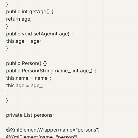
}
public int getAge() {
return age;
}
public void setAge(int age) {
this.age = age;
}
public Person() {}
public Person(String name_, int age_) {
this.name = name_;
this.age = age_;
}
}
private List persons;
@XmlElementWrapper(name="persons")
@XmlElement(name="person")