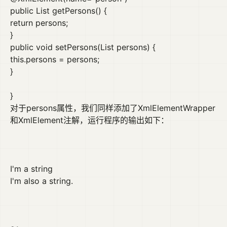
public List getPersons() {
return persons;
}
public void setPersons(List persons) {
this.persons = persons;
}
}
对于persons属性，我们同样添加了XmlElementWrapper
和XmlElement注解，运行程序的输出如下：
I'm a string
I'm also a string.