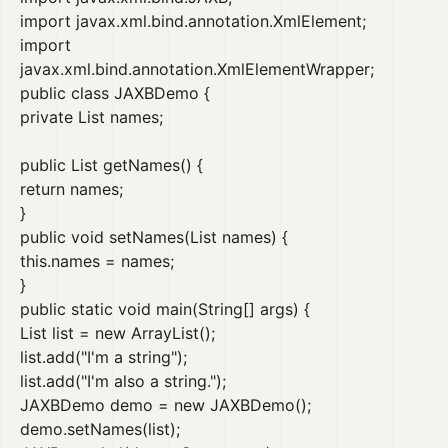
import javax.xml.bind.annotation.XmlElement;
import
javax.xml.bind.annotation.XmlElementWrapper;
public class JAXBDemo {
private List
names;
public List getNames() {
return names;
}
public void setNames(List names) {
this.names = names;
}
public static void main(String[] args) {
List list = new ArrayList();
list.add("I'm a string");
list.add("I'm also a string.");
JAXBDemo demo = new JAXBDemo();
demo.setNames(list);