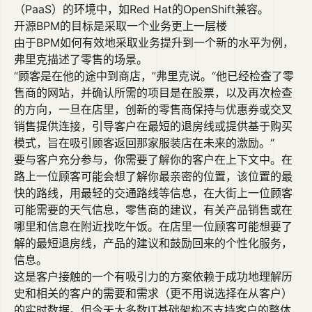
（PaaS）的环境中，如Red Hat的OpenShift兼容。
开源BPM的目标是采取一个业务更上一层楼
由于BPM如何有效地采取业务提升到一个新的水平为例，
弗里克描述了零售的场景。
“顾客是在他的途中到商店，”弗里克说。“他已经检查了零
售商的网站，并确认所需的项目是在股票，以及再次检查
的方向，一旦在店里，创新的零售商保持与优惠券或交叉
销售提供连接，引导客户在最短的退房线或提供基于购买
模式，旨在吸引顾客返回那家服装店在未来的激励。“
要与客户充分参与，你需要了解你的客户在上下文中。在
路上一位顾客可能会想了解你最亲密的位置，该位置的最
快的路线，用最轻的交通路线等信息，在大街上一位顾客
可能需要的天气信息，零售商的建议，有关产品销售或在
哪里和信息在附近找吃午饭。在店里一位顾客可能想要了
解的最短退房线，产品的建议和鼓励回来的个性化服务，
信息。
这是客户接触的一个有吸引力的方案依赖于成功地理解历
史和相关的客户的需要和需求（更不用说选择在从客户）
的实时数据。但今天大多数IT基础架构不支持客户的整体