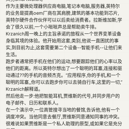
作为主要微处理器供应商电脑,笔记本电脑,服务器,英特尔
的业务是提高oem厂商在其肩膀,建筑的基本功能到芯片,
英特尔硬件合作伙伴可以以后卖给消费者。拉斯维加斯,学
会了很久以前,一个小咝咝声总是帮助卖牛排。
Krzanich周一晚上的主旨承诺的旅程从一个世界变革设备
身临其境的体验。他开始用这套,类别,他说一直困扰的事
实,到目前为止,这套需要第二个设备--智能手机--让他们来
生活。
跑步者通常把手机在他们的运动,想要跟踪他们的心率以及
他们的距离。所以英特尔想出了一个聪明的耳塞,连接和驱
动通过??的手机的音频杰克。“应用程序,你的手机,和一个
聪明的耳塞,,你可以去跑步你可以去骑自行车,这里的一切,”
Krzanich解释道。
然后他走一步:他把智能耳机,贾维斯的代号,并同步用户的
电子邮件、日历和联系人。
在一个演示中,一位高管搜寻当地的餐馆,告诉他,他有一个
调度冲突。当他同意去餐厅,贾维斯同意通知同事的冲突。
很难说如果贾维斯是一个私人助理的原型,或如果它是充分