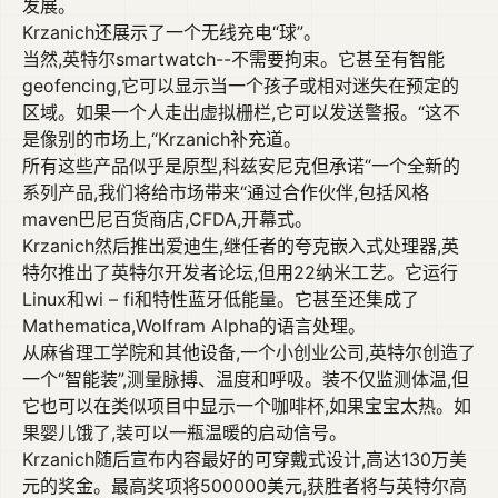
发展。
Krzanich还展示了一个无线充电“球”。
当然,英特尔smartwatch--不需要拘束。它甚至有智能
geofencing,它可以显示当一个孩子或相对迷失在预定的
区域。如果一个人走出虚拟栅栏,它可以发送警报。“这不
是像别的市场上,“Krzanich补充道。
所有这些产品似乎是原型,科兹安尼克但承诺“一个全新的
系列产品,我们将给市场带来“通过合作伙伴,包括风格
maven巴尼百货商店,CFDA,开幕式。
Krzanich然后推出爱迪生,继任者的夸克嵌入式处理器,英
特尔推出了英特尔开发者论坛,但用22纳米工艺。它运行
Linux和wi – fi和特性蓝牙低能量。它甚至还集成了
Mathematica,Wolfram Alpha的语言处理。
从麻省理工学院和其他设备,一个小创业公司,英特尔创造了
一个“智能装”,测量脉搏、温度和呼吸。装不仅监测体温,但
它也可以在类似项目中显示一个咖啡杯,如果宝宝太热。如
果婴儿饿了,装可以一瓶温暖的启动信号。
Krzanich随后宣布内容最好的可穿戴式设计,高达130万美
元的奖金。最高奖项将500000美元,获胜者将与英特尔高