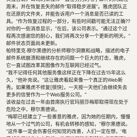
周末，并在恢复丢失的邮件“取得稳步进展”。雅虎团队正
在还原的文件夹，并能告诉用户一个消息是否已读的工
具。“作为恢复过程的一部分，有些时间戳可能无法正确??
对你的一些消息显示，”在后，该公司表示。“通过这个过
程再次感谢您的耐心，我们将再次分享一个更新的明天。”
邮件状态页面尚未更新。
帕特里克·穆尔黑德的分析师穆尔洞察和战略，描述的电子
邮件系统崩溃和继续存在的问题一个巨大的打击，雅虎，
它一直试图改革其图像作为互联网已经过气。
“我不记得任何其他服务像这样正在下降在过去15年这么
久，”他补充说。“这让雅虎看起来像一个真正的Web新
秀。如果雅虎不修复[很快]，一天按一天他们会继续失去
更多的信誉作为一个Web服务公司。”
该收益在过去一年由首席执行官玛丽莎梅耶取得现在处于
危险之中，穆尔黑德说。
“梅耶已经建立了一些善意的雅虎，因为她的任期内，慢慢
地从一个过气的公司，有机会转移的感知，”穆尔黑德说。
“这件事一定会伤害任何知觉的改善，人们一定在想，'电