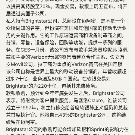
以提高其持股至70％。现金交易，软银上周五宣布，将开
展通过美国子公司。
私人持有Brightstar公司，总部设在迈阿密，是不是一个
众所周知的名字，但扮演在美国和其他国家的移动电话业
务的关键作用。它的工作原理运营商和设备制造商之间，
分销，零售，设备保险，回购等功能，提供一系列的服
务。在CES一月份，该公司宣布与歌手兼演员珍妮弗·洛佩
兹和主要的Verizon无线的零售商建立合作关系，设立万
岁Movil公司，拉丁裔为重点的Verizon商店在美国连锁
该公司自称是世界上最大的移动设备分销商，年营收额超
过$ 7十亿，业务遍及50多个国家。在软银交易对
Brightstar的为220十亿，包括其未偿债务。
软银收购，预计到今年年底要发生之后，Brightstar公司
表示，将继续为客户提供服务。马塞洛Claure，谁该公司
成立于1997年，将主持移交给首席软银孙正义但仍将总裁
兼首席执行官。他将自己43％的Brightstar公司，这将继
续留在迈阿密。
Brightstar公司的收购可能会增加软银和Sprint的影响力在