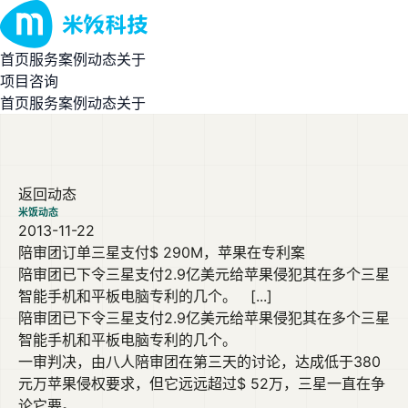
首页
服务
案例
动态
关于
项目咨询
首页
服务
案例
动态
关于
返回动态
米饭动态
2013-11-22
陪审团订单三星支付$ 290M，苹果在专利案
陪审团已下令三星支付2.9亿美元给苹果侵犯其在多个三星
智能手机和平板电脑专利的几个。 [...]
陪审团已下令三星支付2.9亿美元给苹果侵犯其在多个三星
智能手机和平板电脑专利的几个。
一审判决，由八人陪审团在第三天的讨论，达成低于380
元万苹果侵权要求，但它远远超过$ 52万，三星一直在争
论它要。