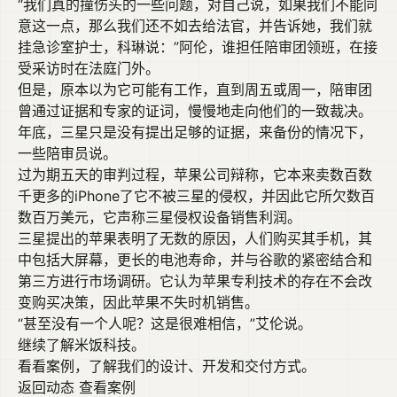
“我们真的撞伤头的一些问题，对自己说，如果我们不能同
意这一点，那么我们还不如去给法官，并告诉她，我们就
挂急诊室护士，科琳说：”阿伦，谁担任陪审团领班，在接
受采访时在法庭门外。
但是，原本以为它可能有工作，直到周五或周一，陪审团
曾通过证据和专家的证词，慢慢地走向他们的一致裁决。
年底，三星只是没有提出足够的证据，来备份的情况下，
一些陪审员说。
过为期五天的审判过程，苹果公司辩称，它本来卖数百数
千更多的iPhone了它不被三星的侵权，并因此它所欠数百
数百万美元，它声称三星侵权设备销售利润。
三星提出的苹果表明了无数的原因，人们购买其手机，其
中包括大屏幕，更长的电池寿命，并与谷歌的紧密结合和
第三方进行市场调研。它认为苹果专利技术的存在不会改
变购买决策，因此苹果不失时机销售。
“甚至没有一个人呢？这是很难相信，”艾伦说。
继续了解米饭科技。
看看案例，了解我们的设计、开发和交付方式。
返回动态
查看案例