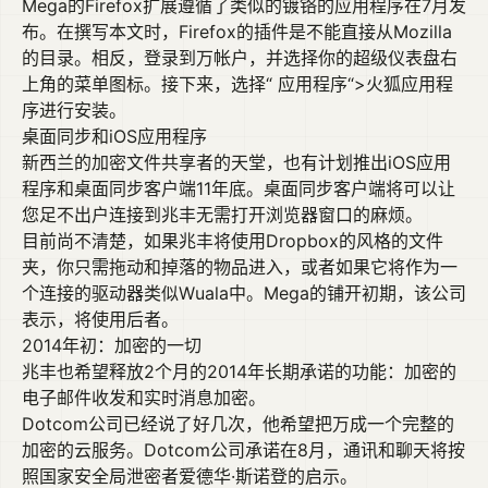
Mega的Firefox扩展遵循了类似的镀铬的应用程序在7月发
布。在撰写本文时，Firefox的插件是不能直接从Mozilla
的目录。相反，登录到万帐户，并选择你的超级仪表盘右
上角的菜单图标。接下来，选择“ 应用程序“>火狐应用程
序进行安装。
桌面同步和iOS应用程序
新西兰的加密文件共享者的天堂，也有计划推出iOS应用
程序和桌面同步客户端11年底。桌面同步客户端将可以让
您足不出户连接到兆丰无需打开浏览器窗口的麻烦。
目前尚不清楚，如果兆丰将使用Dropbox的风格的文件
夹，你只需拖动和掉落的物品进入，或者如果它将作为一
个连接的驱动器类似Wuala中。Mega的铺开初期，该公司
表示，将使用后者。
2014年初：加密的一切
兆丰也希望释放2个月的2014年长期承诺的功能：加密的
电子邮件收发和实时消息加密。
Dotcom公司已经说了好几次，他希望把万成一个完整的
加密的云服务。Dotcom公司承诺在8月，通讯和聊天将按
照国家安全局泄密者爱德华·斯诺登的启示。