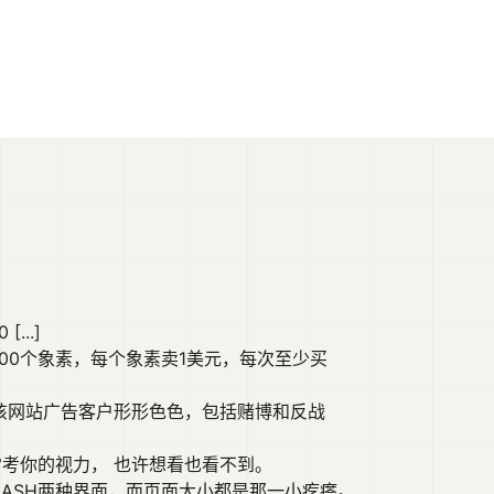
..]
000个象素，每个象素卖1美元，每次至少买
该网站广告客户形形色色，包括赌博和反战
常考你的视力， 也许想看也看不到。
LASH两种界面，而页面大小都是那一小疙瘩。