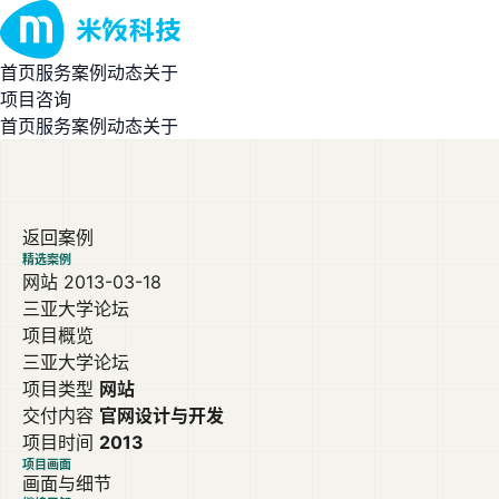
首页
服务
案例
动态
关于
项目咨询
首页
服务
案例
动态
关于
返回案例
精选案例
网站
2013-03-18
三亚大学论坛
项目概览
三亚大学论坛
项目类型
网站
交付内容
官网设计与开发
项目时间
2013
项目画面
画面与细节