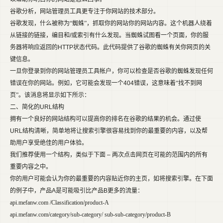
谷歌分析，网站管理员工具更专注于你网站的技术部分。
谷歌发现，什么被称为“蜘蛛”，抓取你的网站你的网站内容。这个机器人绕着
从链接的链接，编目和
/
或索引有什么发现。当蜘蛛试图看一个页面，你的服
务器将响应返回的
HTTP
状态代码。此代码提供了谷歌的蜘蛛有关你网页的关
键信息。
一旦你登录到你的网站管理员工具帐户，你可以检查是否谷歌的蜘蛛发现任何
错误在你的网站。例如，它可能会发现一个
404
错误，这意味着“找不到网
页”。该消息将显示如下所示：
二、简化的
URL
结构
拥有一个良好的网站结构可以提高你的排名在谷歌的结果的机会。通过使
URL
结构清晰，简单地将让搜索引擎很容易找到你的最重要的内容，以及帮
助用户享受绝佳的用户体验。
我们推荐使用一个结构，类似于下面
–
两次点击网页在可能的范围内的所有
重要内容之中。
你的用户可能会认为你的最重要的内容贴近你的主页，如将搜索引擎。在下面
的例子中，产品
A
是可能吸引比产品
B
更多的流量：
api.mefanw.com /Classification/product-A
api.mefanw.com/category/sub-category/ sub-sub-category/product-B