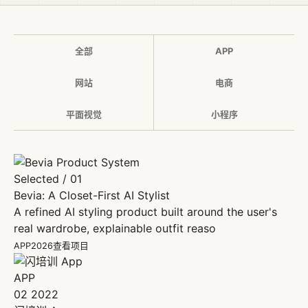
全部
APP
网站
电商
平面视觉
小程序
Selected / 01
Bevia: A Closet-First AI Stylist
A refined AI styling product built around the user's
real wardrobe, explainable outfit reaso
APP
2026
查看项目
APP
02
2022